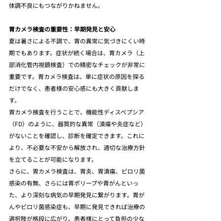
体調不良にもつながりかねません。
胃カメラ検査の重要性：早期発見と安心
夏は暑さによる不調で、胃の異常に気づきにくい時
期でもあります。症状が続く場合は、胃カメラ（上
部消化管内視鏡検査）での精密なチェックが非常に
重要です。胃カメラ検査は、単に症状の原因を探る
だけでなく、患者様の安心感にも大きく貢献しま
す。
胃カメラ検査を行うことで、機能性ディスペプシア
（FD）のように、器質的な異常（潰瘍や炎症など）
がないことを確認し、診断を確定できます。これに
より、不必要な不安から解放され、適切な治療方針
を立てることが可能になります。
さらに、胃カメラ検査は、胃炎、胃潰瘍、ピロリ菌
感染の有無、さらには胃ポリープや胃がんといっ
た、より深刻な病気の早期発見に繋がります。胃が
んやピロリ菌感染症も、早期に発見できれば治療の
選択肢が格段に広がり、患者様にとって負担の少な