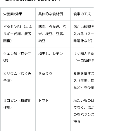
栄養素/効果
具体的な食材例
食事の工夫
ビタミンB1（エネ
豚肉、うなぎ、玄
温かい料理を取り
ルギー代謝、疲労
米、枝豆、豆腐、
入れる（スープ、
回復）
納豆
味噌汁など）
クエン酸（疲労回
梅干し、レモン
よく噛んで食べる
復）
（一口30回目安）
カリウム（むくみ
きゅうり
食欲を増すスパイ
予防）
ス（生姜、唐辛子
など）を少量使う
リコピン（抗酸化
トマト
冷たいものばかり
作用）
でなく、温かいも
のをバランス良く
摂る