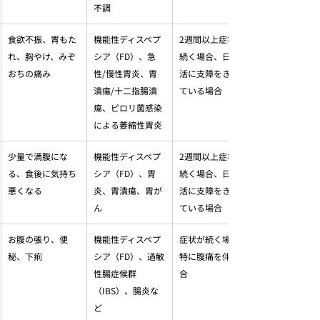
不調
食欲不振、胃もた
機能性ディスペプ
2週間以上症状が
れ、胸やけ、みぞ
シア（FD）、急
続く場合、日常生
おちの痛み
性/慢性胃炎、胃
活に支障をきたし
潰瘍/十二指腸潰
ている場合
瘍、ピロリ菌感染
による萎縮性胃炎
少量で満腹にな
機能性ディスペプ
2週間以上症状が
る、食後に気持ち
シア（FD）、胃
続く場合、日常生
悪くなる
炎、胃潰瘍、胃が
活に支障をきたし
ん
ている場合
お腹の張り、便
機能性ディスペプ
症状が続く場合、
秘、下痢
シア（FD）、過敏
特に腹痛を伴う場
性腸症候群
合
（IBS）、腸炎な
ど