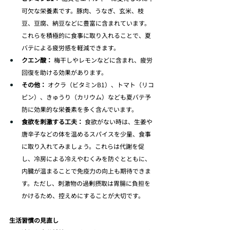
可欠な栄養素です。豚肉、うなぎ、玄米、枝
豆、豆腐、納豆などに豊富に含まれています。
これらを積極的に食事に取り入れることで、夏
バテによる疲労感を軽減できます。
クエン酸：
 梅干しやレモンなどに含まれ、疲労
回復を助ける効果があります。
その他：
 オクラ（ビタミンB1）、トマト（リコ
ピン）、きゅうり（カリウム）なども夏バテ予
防に効果的な栄養素を多く含んでいます。
食欲を刺激する工夫：
 食欲がない時は、生姜や
唐辛子などの体を温めるスパイスを少量、食事
に取り入れてみましょう。これらは代謝を促
し、冷房による冷えやむくみを防ぐとともに、
内臓が温まることで免疫力の向上も期待できま
す。ただし、刺激物の過剰摂取は胃腸に負担を
かけるため、控えめにすることが大切です。
生活習慣の見直し