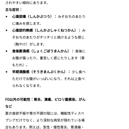
されやすい傾向にあります。
主な症状：
心窩部痛（しんかぶつう）：
 みぞおちのあたり
に痛みを感じます。
心窩部灼熱感（しんかぶしゃくねつかん）：
 み
ぞおちのあたりがチリチリと焼けるような感じ
（胸やけ）がします。
食後膨満感（しょくごぼうまんかん）：
 食後に
お腹が張ったり、重苦しく感じたりします（胃
もたれ）。
早期満腹感（そうきまんぷくかん）：
 少し食べ
ただけでお腹がいっぱいになり、それ以上食べ
られなくなります。
FD以外の可能性：胃炎、潰瘍、ピロリ菌感染、がん
など
夏の食欲不振や胃の不調の陰には、機能性ディスペ
プシアだけでなく、より深刻な病気が隠れている場
合もあります。例えば、急性・慢性胃炎、胃潰瘍・