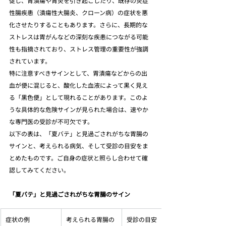
促し、胃潰瘍や胃炎を引き起こしたり、既存の炎症
性腸疾患（潰瘍性大腸炎、クローン病）の症状を悪
化させたりすることもあります。さらに、長期的な
ストレスは胃がんなどの深刻な疾患につながる可能
性も指摘されており、ストレス管理の重要性が強調
されています。
特に注意すべきサインとして、胃潰瘍などからの出
血が便に混じると、酸化した血液によって黒く見え
る「黒色便」として現れることがあります。このよ
うな具体的な危険サインが見られた場合は、速やか
な専門医の受診が不可欠です。
以下の表は、「夏バテ」と見過ごされがちな胃腸の
サインと、考えられる病気、そして受診の目安をま
とめたものです。ご自身の症状と照らし合わせて確
認してみてください。
「夏バテ」と見過ごされがちな胃腸のサイン
症状の例
考えられる胃腸の
受診の目安