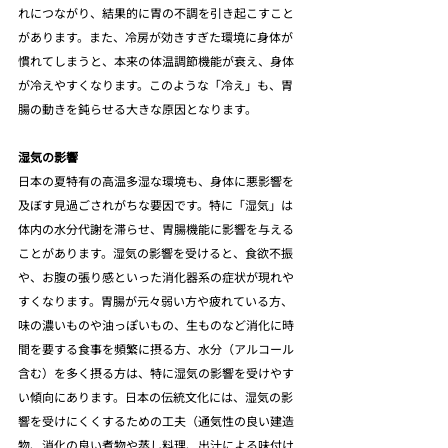
れにつながり、結果的に胃の不調を引き起こすこと
があります。また、冷房が効きすぎた環境に身体が
慣れてしまうと、本来の体温調節機能が衰え、身体
が冷えやすくなります。このような「冷え」も、胃
腸の動きを鈍らせる大きな原因となります。
湿気の影響
日本の夏特有の高温多湿な環境も、身体に悪影響を
及ぼす見過ごされがちな要因です。特に「湿気」は
体内の水分代謝を滞らせ、胃腸機能に影響を与える
ことがあります。湿気の影響を受けると、食欲不振
や、お腹の張り感といった消化器系の症状が現れや
すくなります。胃腸が元々弱い方や疲れている方、
味の濃いものや油っぽいもの、生ものなど消化に時
間を要する食事を頻繁に摂る方、水分（アルコール
含む）を多く摂る方は、特に湿気の影響を受けやす
い傾向にあります。日本の伝統文化には、湿気の影
響を受けにくくするための工夫（通気性の良い建造
物、消化の良い煮物や蒸し料理、出汁による味付け