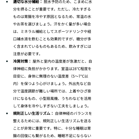
適切な水分補給：
 脱水予防のため、こまめに水
分を摂ることが重要です。ただし、冷たすぎる
ものは胃腸を冷やす原因となるため、常温の水
やお茶を選びましょう。汗をかく量が多い場合
は、ミネラル補給としてスポーツドリンクや経
口補水液を飲むことも効果的ですが、糖分が多
く含まれているものもあるため、飲みすぎには
注意が必要です。
冷房対策：
 屋外と室内の温度差が急激だと、自
律神経に負担がかかります。室温は28℃程度を
目安に、身体に無理のない温度差（5～7℃以
内）を保つよう心がけましょう。外出先など自
分で温度調節が難しい場所では、上着やひざ掛
けになるもの、小型扇風機、うちわなどを活用
して身体を冷やしすぎない工夫をしましょう。
規則正しい生活リズム：
 自律神経のバランスを
整えるためには、規則正しい生活リズムを送る
ことが非常に重要です。特に、十分な睡眠は胃
腸の回復にも繋がるため、睡眠不足にならない