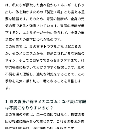
は、私たちが摂取した食べ物からエネルギーを作り
出し、体を動かすための「製造工場」とも言える重
要な臓器です。そのため、胃腸の健康が、全身の元
気の源であると強調されています。胃腸の機能が低
下すると、エネルギーが十分に作られず、全身の倦
怠感や気力の低下につながるのです。
この報告では、夏の胃腸トラブルがなぜ起こるの
か、そのメカニズムから、見過ごされがちな病気の
サイン、そしてご自宅でできるセルフケアまで、科
学的根拠に基づいて分かりやすく解説します。夏の
不調を深く理解し、適切な対処をすることで、この
季節を元気に乗り切る一助となることを目指しま
す。
1. 夏の胃腸が弱るメカニズム：なぜ夏に胃腸
は不調になりやすいのか？
夏の胃腸の不調は、単一の原因ではなく、複数の要
因が複雑に絡み合って生じます。これらの要因が胃
腸に負担をかけ、消化機能の低下を招きます。