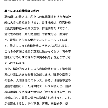
暑さによる自律神経の乱れ
夏の厳しい暑さは、私たちの体温調節を担う自律神
経に大きな負担をかけます。自律神経は、交感神経
と副交感神経から成り立ち、体温調節だけでなく、
消化管の動き（ぜん動運動）や胃酸分泌、血流な
ど、胃腸のあらゆる働きをコントロールしていま
す。暑さによって自律神経のバランスが乱れると、
これらの胃腸の機能が正常に働かなくなり、胃の不
調をはじめとする様々な体調不良を引き起こすと考
えられています。
また、精神的なストレスも自律神経を介して消化器
系に非常に大きな影響を及ぼします。職場や家庭で
の悩み、人間関係のストレス、あるいは睡眠不足や
過度な運動といった身体的ストレスが続くと、自律
神経は常に交感神経が優位な「戦うか逃げるか」の
状態になり、胃腸の働きは抑制され続けます。これ
が長期化すると、消化不良、胃痛、胃酸過多、便