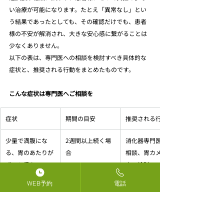
い治療が可能になります。たとえ「異常なし」とい
う結果であったとしても、その確認だけでも、患者
様の不安が解消され、大きな安心感に繋がることは
少なくありません。
以下の表は、専門医への相談を検討すべき具体的な
症状と、推奨される行動をまとめたものです。
こんな症状は専門医へご相談を
症状
期間の目安
推奨される行動
少量で満腹にな
2週間以上続く場
消化器専門医への
る、胃のあたりが
合
相談、胃カメラ検
ずっと重たい
査の検討
WEB予約
電話
食後に気持ち悪く
2週間以上続く場
消化器専門医への
なる、吐き気がす
合
相談、胃カメラ検
る
査の検討