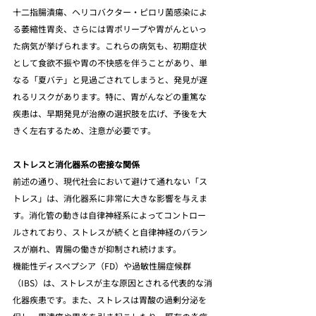
十二指腸潰瘍、ヘリコバクター・ピロリ菌感染によ
る萎縮性胃炎、さらには胃ポリープや胃がんといっ
た病気が挙げられます。これらの病気も、初期症状
として食欲不振や胃の不快感を伴うことがあり、単
なる「夏バテ」と見過ごされてしまうと、発見が遅
れるリスクがあります。特に、胃がんなどの重篤な
疾患は、早期発見が治療の選択肢を広げ、予後を大
きく左右するため、注意が必要です。
ストレスと消化器系の密接な関係
前述の通り、現代社会において避けて通れない「ス
トレス」は、消化器系に非常に大きな影響を与えま
す。消化管の動きは自律神経系によってコントロー
ルされており、ストレスが続くと自律神経のバラン
スが崩れ、胃腸の働きが抑制され続けます。
機能性ディスペプシア（FD）や過敏性腸症候群
（IBS）は、ストレスが主な原因とされる代表的な消
化器疾患です。また、ストレスは胃酸の過剰分泌を