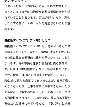
気とそのサイン
「夏バテだから仕方ない」と自己判断で放置してし
まうと、実は専門的な治療が必要な胃腸の病気が隠
れていることがあります。症状が長引いたり、悪化
したりする前に、そのサインを見逃さないことが重
要です。
機能性ディスペプシア（FD）とは？
機能性ディスペプシア（FD）は、胃カメラなどの精
密検査を行っても、胃や十二指腸に潰瘍や炎症とい
った目に見える器質的な異常が見つからないにもか
かわらず、胃の不快な症状が慢性的に続く病気で
す。以前は「神経性胃炎」などとも呼ばれていまし
たが、現在ではFDという病名で呼ばれています。
FDは命に関わる病気ではありませんが、食事が楽し
めなくなったり、仕事や家事に集中できなかったり
するなど、日常生活の質（QOL）を著しく低下させ
る可能性があります。FDの症状は、夏の食欲不振や
胃もたれと非常に似ているため、「夏バテ」と誤解