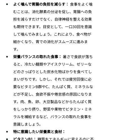
よく噛んで胃腸の負担を減らす：
 食事をよく噛
むことは、消化酵素の分泌を促し、胃腸への負
担を減らすだけでなく、自律神経を整える効果
も期待できます。目安として、一口30回を意識
して噛んでみましょう。これにより、食べ物が
細かくなり、胃での消化がスムーズに進みま
す。
栄養バランスの取れた食事：
 暑さで食欲が落ち
ると、冷たい麺類やアイスクリーム、ゼリーな
どのさっぱりとした炭水化物ばかりを食べてし
まいがちです。しかし、それでは疲労回復に必
要なビタミンB群やC、たんぱく質、ミネラルな
どが不足し、食欲不振や倦怠感の原因になりま
す。肉、魚、卵、大豆製品などからたんぱく質
をしっかり摂り、野菜や果物でビタミン・ミネ
ラルを補給するなど、バランスの取れた食事を
意識しましょう。
特に意識したい栄養素と食材：
ビタミンB1：
 糖質をエネルギーに変えるのに不