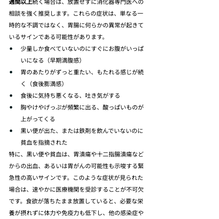
週間以上
続く場合は、放置せずに消化器専門医への
相談を強く推奨します。これらの症状は、単なる一
時的な不調ではなく、胃腸に何らかの異常が起きて
いるサインである可能性があります。
少量しか食べていないのにすぐにお腹がいっぱ
いになる（早期満腹感）
胃のあたりがずっと重たい、もたれる感じが続
く（食後膨満感）
食後に気持ち悪くなる、吐き気がする
胸やけやげっぷが頻繁に出る、酸っぱいものが
上がってくる
黒い便が出た、または鉄剤を飲んでいないのに
貧血を指摘された 
特に、黒い便や貧血は、胃潰瘍や十二指腸潰瘍など
からの出血、あるいは胃がんの可能性も示唆する緊
急性の高いサインです。このような症状が見られた
場合は、速やかに医療機関を受診することが不可欠
です。食欲が落ちたまま放置していると、必要な栄
養が摂れずに体力や免疫力も低下し、他の感染症や