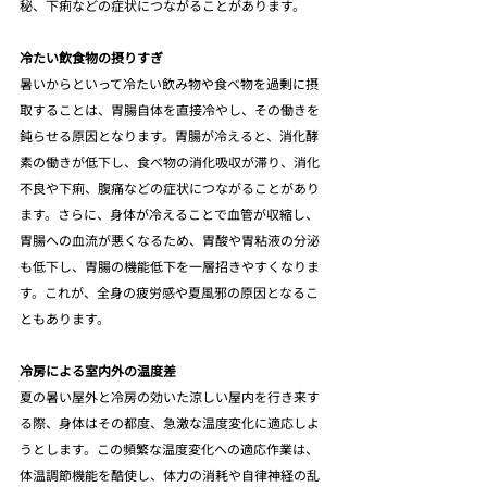
秘、下痢などの症状につながることがあります。
冷たい飲食物の摂りすぎ
暑いからといって冷たい飲み物や食べ物を過剰に摂
取することは、胃腸自体を直接冷やし、その働きを
鈍らせる原因となります。胃腸が冷えると、消化酵
素の働きが低下し、食べ物の消化吸収が滞り、消化
不良や下痢、腹痛などの症状につながることがあり
ます。さらに、身体が冷えることで血管が収縮し、
胃腸への血流が悪くなるため、胃酸や胃粘液の分泌
も低下し、胃腸の機能低下を一層招きやすくなりま
す。これが、全身の疲労感や夏風邪の原因となるこ
ともあります。
冷房による室内外の温度差
夏の暑い屋外と冷房の効いた涼しい屋内を行き来す
る際、身体はその都度、急激な温度変化に適応しよ
うとします。この頻繁な温度変化への適応作業は、
体温調節機能を酷使し、体力の消耗や自律神経の乱