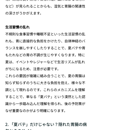
など）が見られることからも、湿気と胃腸の関連性
の深さがうかがえます。
生活習慣の乱れ
不規則な食事習慣や睡眠不足といった生活習慣の乱
れも、胃に直接的な負担をかけたり、自律神経のバ
ランスを崩しやすくしたりすることで、夏バテや胃
もたれなどの胃の不調が生じやすくなります。特に
夏は、イベントやレジャーなどで生活リズムが乱れ
がちになるため、注意が必要です。
これらの要因が複雑に絡み合うことで、夏の胃腸は
知らず知らずのうちに大きな負担を抱え、様々な不
調として現れるのです。これらのメカニズムを理解
することで、単なる「夏バテ」という漠然とした認
識から一歩踏み込んだ理解を得られ、後の予防策が
なぜ重要なのかがより明確になります。
2. 「夏バテ」だけじゃない？隠れた胃腸の病