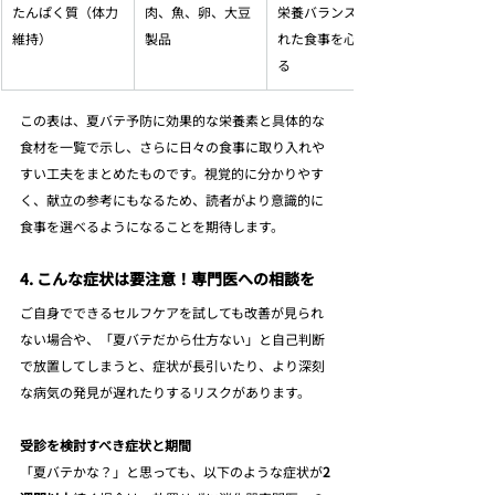
たんぱく質（体力
肉、魚、卵、大豆
栄養バランスの取
維持）
製品
れた食事を心がけ
る
この表は、夏バテ予防に効果的な栄養素と具体的な
食材を一覧で示し、さらに日々の食事に取り入れや
すい工夫をまとめたものです。視覚的に分かりやす
く、献立の参考にもなるため、読者がより意識的に
食事を選べるようになることを期待します。
4. こんな症状は要注意！専門医への相談を
ご自身でできるセルフケアを試しても改善が見られ
ない場合や、「夏バテだから仕方ない」と自己判断
で放置してしまうと、症状が長引いたり、より深刻
な病気の発見が遅れたりするリスクがあります。
受診を検討すべき症状と期間
「夏バテかな？」と思っても、以下のような症状が
2