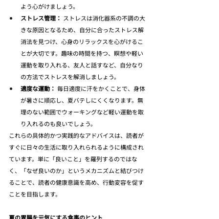
よう心がけましょう。
ストレス管理：
 ストレスは消化器系の不調の大
きな原因となるため、自分に合ったストレス解
消法を見つけ、心身のリラックスを心がけるこ
とが大切です。趣味の時間を持つ、瞑想や軽い
運動を取り入れる、友人と話すなど、自分なり
の方法でストレスを解消しましょう。
適度な運動：
 毎日適度に汗をかくことで、身体
が暑さに順応し、夏バテしにくくなります。無
理のない範囲でウォーキングなど軽い運動を取
り入れるのも良いでしょう。
これらの具体的かつ実践的なアドバイスは、読者が
すぐに日々の生活に取り入れられるように構成され
ています。単に「良いこと」を羅列するのではな
く、「なぜ良いのか」というメカニズムと結びつけ
ることで、読者の健康意識を高め、行動変容を促す
ことを目指します。
夏の胃腸を元気にする食事のヒント