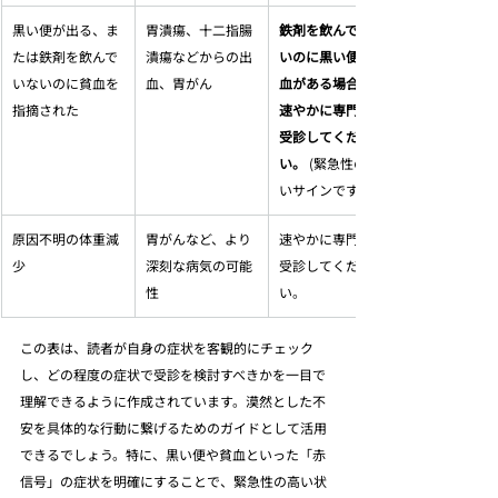
黒い便が出る、ま
胃潰瘍、十二指腸
鉄剤を飲んでいな
たは鉄剤を飲んで
潰瘍などからの出
いのに黒い便や貧
いないのに貧血を
血、胃がん
血がある場合は、
指摘された
速やかに専門医を
受診してくださ
い。
 (緊急性の高
いサインです)
原因不明の体重減
胃がんなど、より
速やかに専門医を
少
深刻な病気の可能
受診してくださ
性
い。
この表は、読者が自身の症状を客観的にチェック
し、どの程度の症状で受診を検討すべきかを一目で
理解できるように作成されています。漠然とした不
安を具体的な行動に繋げるためのガイドとして活用
できるでしょう。特に、黒い便や貧血といった「赤
信号」の症状を明確にすることで、緊急性の高い状