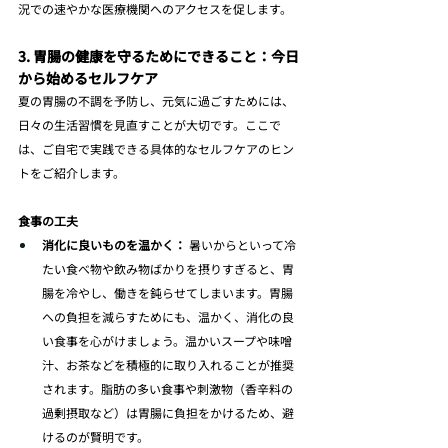
況での速やかな医療機関へのアクセスを促します。
3. 胃腸の健康を守るためにできること：今日
から始めるセルフケア
夏の胃腸の不調を予防し、元気に過ごすためには、
日々の生活習慣を見直すことが大切です。ここで
は、ご自宅で実践できる具体的なセルフケアのヒン
トをご紹介します。
食事の工夫
消化に良いものを温かく：
 暑いからといって冷
たい食べ物や飲み物ばかりを摂りすぎると、胃
腸を冷やし、働きを鈍らせてしまいます。胃腸
への負担を減らすためにも、温かく、消化の良
い食事を心がけましょう。温かいスープや味噌
汁、お茶などを積極的に取り入れることが推奨
されます。脂肪の多い食事や刺激物（香辛料の
過剰摂取など）は胃腸に負担をかけるため、避
けるのが賢明です。