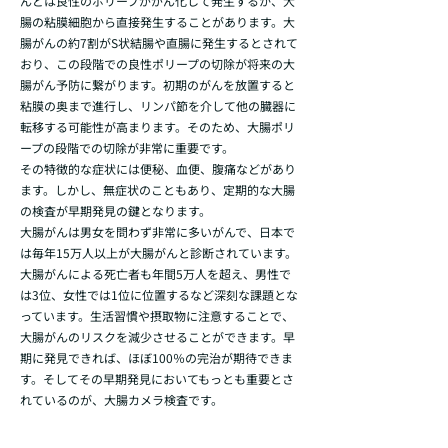
んどは良性のポリープががん化して発生するか、大
腸の粘膜細胞から直接発生することがあります。大
腸がんの約7割がS状結腸や直腸に発生するとされて
おり、この段階での良性ポリープの切除が将来の大
腸がん予防に繋がります。初期のがんを放置すると
粘膜の奥まで進行し、リンパ節を介して他の臓器に
転移する可能性が高まります。そのため、大腸ポリ
ープの段階での切除が非常に重要です。
その特徴的な症状には便秘、血便、腹痛などがあり
ます。しかし、無症状のこともあり、定期的な大腸
の検査が早期発見の鍵となります。
大腸がんは男女を問わず非常に多いがんで、日本で
は毎年15万人以上が大腸がんと診断されています。
大腸がんによる死亡者も年間5万人を超え、男性で
は3位、女性では1位に位置するなど深刻な課題とな
っています。生活習慣や摂取物に注意することで、
大腸がんのリスクを減少させることができます。早
期に発見できれば、ほぼ100％の完治が期待できま
す。そしてその早期発見においてもっとも重要とさ
れているのが、大腸カメラ検査です。