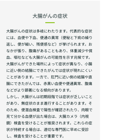
大腸がんの症状
大腸がんの症状は多岐にわたります。代表的な症状
には、血便や下血、便通の異常（便秘と下痢の繰り
返し、便が細い、残便感など）が挙げられます。お
なかが張り、腹痛があることもあり、体重減少や貧
血、嘔吐なども大腸がんの可能性を示す兆候です。
大腸がんができた場所によって症状が異なり、小腸
に近い側の結腸にできたがんでは症状が現れにくい
ことがあります。一方で、肛門に近い側の結腸や直
腸にできたがんでは、赤黒い血便や便通異常、腹痛
などがより顕著になる傾向があります。
しかし、大腸がんは初期段階では症状が乏しいこと
があり、無症状のまま進行することがあります。そ
のため、便潜血検査で陽性が確認されたり、肉眼で
見て分かる血便が出た場合は、大腸カメラ（内視
鏡）検査を受けることが推奨されます。これらの症
状が持続する場合は、適切な専門医に早めに受診
し、検査を受けることが重要です。