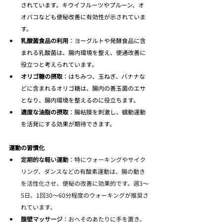
されています。キウイフルーツやプルーン、オ
オバコなども便秘改善に有効性が示されていま
す。
乳酸菌食品の利用
：ヨーグルトや発酵食品に含
まれる乳酸菌は、腸内環境を整え、便通改善に
役立つと考えられています。
オリゴ糖の摂取
：はちみつ、玉ねぎ、バナナな
どに含まれるオリゴ糖は、腸内の善玉菌のエサ
となり、腸内環境を整えるのに役立ちます。
適度な油脂の摂取
：腸粘膜を刺激し、蠕動運動
を活発にする効果が期待できます。
運動の習慣化
定期的な軽い運動
：特にウォーキングやサイク
リング、ダンスなどの有酸素運動は、腸の動き
を活性化させ、便秘の改善に効果的です。週3～
5日、1回30～60分程度のウォーキングが推奨さ
れています。
腹壁マッサージ
：おへそのあたりに手を置き、