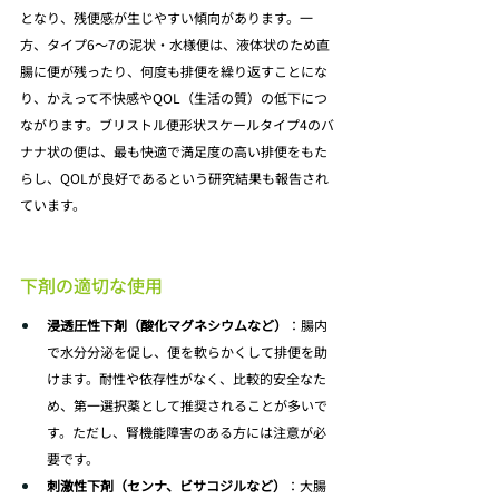
となり、残便感が生じやすい傾向があります。一
方、タイプ6～7の泥状・水様便は、液体状のため直
腸に便が残ったり、何度も排便を繰り返すことにな
り、かえって不快感やQOL（生活の質）の低下につ
ながります。ブリストル便形状スケールタイプ4のバ
ナナ状の便は、最も快適で満足度の高い排便をもた
らし、QOLが良好であるという研究結果も報告され
ています。
下剤の適切な使用
浸透圧性下剤（酸化マグネシウムなど）
：腸内
で水分分泌を促し、便を軟らかくして排便を助
けます。耐性や依存性がなく、比較的安全なた
め、第一選択薬として推奨されることが多いで
す。ただし、腎機能障害のある方には注意が必
要です。
刺激性下剤（センナ、ビサコジルなど）
：大腸