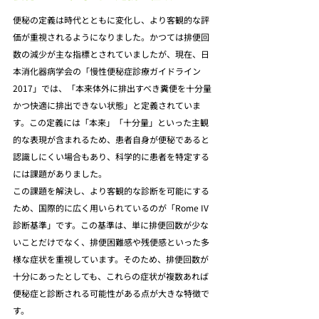
便秘の定義は時代とともに変化し、より客観的な評
価が重視されるようになりました。かつては排便回
数の減少が主な指標とされていましたが、現在、日
本消化器病学会の「慢性便秘症診療ガイドライン
2017」では、「本来体外に排出すべき糞便を十分量
かつ快適に排出できない状態」と定義されていま
す。この定義には「本来」「十分量」といった主観
的な表現が含まれるため、患者自身が便秘であると
認識しにくい場合もあり、科学的に患者を特定する
には課題がありました。
この課題を解決し、より客観的な診断を可能にする
ため、国際的に広く用いられているのが「Rome IV
診断基準」です。この基準は、単に排便回数が少な
いことだけでなく、排便困難感や残便感といった多
様な症状を重視しています。そのため、排便回数が
十分にあったとしても、これらの症状が複数あれば
便秘症と診断される可能性がある点が大きな特徴で
す。