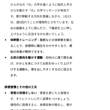
ひらがなの「の」の字を描くように指先と手の
ひらを動かす「の」の字マッサージが有効で
す。便が移動する方向を意識しながら、1日15
分、週5回行うことが理想的とされています。左
右の脇腹を上下に揉んだり、下腹部を上に押し
上げるように圧迫するのも良いでしょう。
体幹筋トレーニング
：腹筋などの体幹筋を鍛え
ることで、排便時に腹圧をかけやすくなり、便
秘の改善が期待できます。
お尻の筋肉を動かす運動
：仰向けに寝て膝を曲
げ、かかとを床につけてお尻をゆっくり上げ下
げする運動も、便を出しやすくするのに役立ち
ます。
排便習慣とその他の工夫
便意の我慢をしない
：便意を感じたら我慢せ
ず、すぐにトイレに行く習慣をつけましょう。
慢性的に我慢すると、排便反射が鈍化し、便が