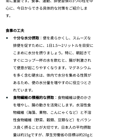
常に重要です。食事、運動、排便習慣の3つの柱を中
心に、今日からできる具体的な対策をご紹介しま
す。
食事の工夫
十分な水分摂取
：便を柔らかくし、スムーズな
排便を促すために、1日1.5～2リットルを目安に
こまめに水分を摂りましょう。特に、朝起きて
すぐにコップ一杯の水を飲むと、腸が刺激され
て便意が起こりやすくなります。マグネシウム
を多く含む硬水は、体内で水分を集める性質が
あるため、便の水分量を増やすのに役立つとさ
れています。
食物繊維の積極的な摂取
：食物繊維は便のかさ
を増やし、腸の動きを活発にします。水溶性食
物繊維（海藻、果物、こんにゃくなど）と不溶
性食物繊維（野菜、穀類、豆類など）をバラン
ス良く摂ることが大切です。日本人の平均摂取
量は約15gですが、厚生労働省の目標は約20gと