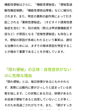
機能性便秘はさらに、「機能性便秘症」「便秘型過
敏性腸症候群」「機能性便排出障害」などに細分化
されます。また、特定の薬剤の副作用によって引き
起こされる「薬剤性便秘症」（オピオイド誘発性便
秘症を含む）や、別の病気（例えば甲状腺機能低下
症など）が原因となる「症候性便秘症」も存在しま
す。便秘の原因が多岐にわたるという事実は、適切
な治療のためには、まずその根本原因を特定するこ
とが極めて重要であることを示唆しています。
「隠れ便秘」の正体：自覚症状がない
のに危険な理由
「隠れ便秘」とは、毎日排便があるにもかかわら
ず、実際には腸内に便がびっしりと詰まっている状
態を指します。この状態にある方は、排便があるた
め自身が便秘であると自覚していないことが多く、
そのため見過ごされがちです。また、「便がすっき