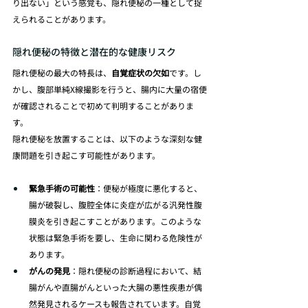
り出ない」という感覚も、隠れ便秘の一種として捉
えられることがあります。
隠れ便秘の特徴と潜在的な健康リスク
隠れ便秘の最大の特長は、
自覚症状の欠如
です。し
かし、腹部単純X線撮影を行うと、腸内に大量の宿便
が確認されることで初めて判明することがありま
す。
隠れ便秘を放置することは、以下のような深刻な健
康問題を引き起こす可能性があります。
緊急手術の可能性
：便秘が極度に悪化すると、
腸が破裂し、腹腔全体に炎症が広がる汎発性腹
膜炎を引き起こすことがあります。このような
状態は緊急手術を要し、生命に関わる危険性が
あります。
がんの発見
：隠れ便秘の診断過程において、結
腸がんや直腸がんといった大腸の悪性疾患が偶
然発見されるケースも報告されています。自覚