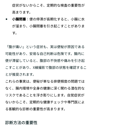
症状がないからこそ、定期的な検査の重要性が
高まります。
小腸閉塞
：便の停滞が長期化すると、小腸に水
が溜まり、小腸閉塞を引き起こすことがありま
す。
「腹が痛い」という症状も、実は便秘が原因である
可能性があり、安易な自己判断は危険です。腸内に
便が滞留していると、腹部の不快感や痛みを引き起
こすことがあり、X線撮影で腹部の状態を確認するこ
とが推奨されます。
これらの事実は、便秘が単なる排便頻度の問題では
なく、腸内環境や全身の健康に深く関わる潜在的な
リスクであることを浮き彫りにします。自覚症状が
ないからこそ、定期的な健康チェックや専門医によ
る客観的な診断の重要性が高まります。
診断方法の重要性