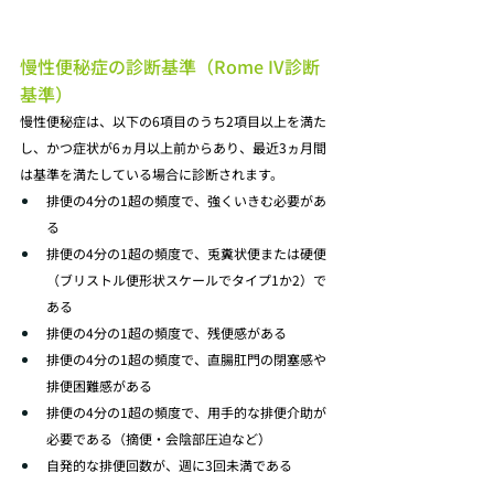
慢性便秘症の診断基準（Rome IV診断
基準）
慢性便秘症は、以下の6項目のうち2項目以上を満た
し、かつ症状が6ヵ月以上前からあり、最近3ヵ月間
は基準を満たしている場合に診断されます。
排便の4分の1超の頻度で、強くいきむ必要があ
る
排便の4分の1超の頻度で、兎糞状便または硬便
（ブリストル便形状スケールでタイプ1か2）で
ある
排便の4分の1超の頻度で、残便感がある
排便の4分の1超の頻度で、直腸肛門の閉塞感や
排便困難感がある
排便の4分の1超の頻度で、用手的な排便介助が
必要である（摘便・会陰部圧迫など）
自発的な排便回数が、週に3回未満である