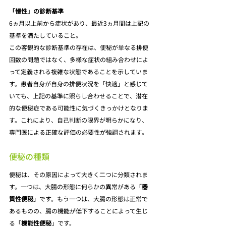
「慢性」の診断基準
6ヵ月以上前から症状があり、最近3ヵ月間は上記の
基準を満たしていること。
この客観的な診断基準の存在は、便秘が単なる排便
回数の問題ではなく、多様な症状の組み合わせによ
って定義される複雑な状態であることを示していま
す。患者自身が自身の排便状況を「快適」と感じて
いても、上記の基準に照らし合わせることで、潜在
的な便秘症である可能性に気づくきっかけとなりま
す。これにより、自己判断の限界が明らかになり、
専門医による正確な評価の必要性が強調されます。
便秘の種類
便秘は、その原因によって大きく二つに分類されま
す。一つは、大腸の形態に何らかの異常がある「
器
質性便秘
」です。もう一つは、大腸の形態は正常で
あるものの、腸の機能が低下することによって生じ
る「
機能性便秘
」です。