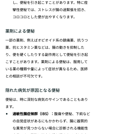
し、便秘を引き起こすことがあります。特に痙
攣性便秘では、ストレスが腸の過緊張を招き、
コロコロとした便が出やすくなります。
薬剤による便秘
一部の薬剤、例えばオピオイド系の鎮痛薬、抗うつ
薬、抗ヒスタミン薬などは、腸の動きを抑制した
り、便を硬くしたりする副作用として便秘を引き起
こすことがあります。薬剤による便秘は、服用して
いる薬の種類や量によって症状が異なるため、医師
との相談が不可欠です。
隠れた病気が原因となる便秘
便秘は、時に深刻な病気のサインであることもあり
ます。
過敏性腸症候群（IBS）：
腹痛や便秘、下痢など
の自覚症状があるにもかかわらず、腸に器質的
な異常が見つからない場合に診断される機能性