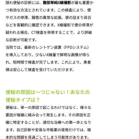
隠れ便秘の診断には、
腹部単純X線撮影
が最も重要か
つ有効な方法とされています。この検査により、便
やガスの停滞、腸管の異常な拡張、便の詰まり具合
などを客観的に確認できます。X線撮影で便の停滞が
疑われる場合、CT検査を併用することで、より詳細
な診断が可能です。
当院では、最新のレントゲン装置（FPDシステム）
を導入しており、少ないX線量で鮮明な画像が得ら
れ、短時間で検査が完了します。これにより、患者
様は安心して検査を受けていただけます。
便秘の原因は一つじゃない！あなたの
便秘タイプは？
便秘は、単一の原因で起こるわけではなく、様々な
要因が複雑に絡み合って発生します。その原因を正
確に特定することが、適切な治療への第一歩となり
ます。自己診断や安易な市販薬の使用だけでは、根
本的な問題を見過ごしてしまう可能性があります。