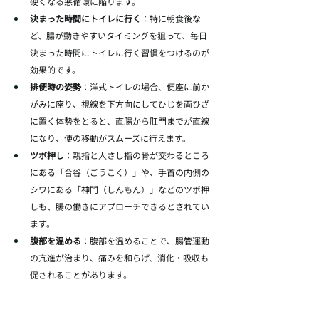
硬くなる悪循環に陥ります。
決まった時間にトイレに行く
：特に朝食後な
ど、腸が動きやすいタイミングを狙って、毎日
決まった時間にトイレに行く習慣をつけるのが
効果的です。
排便時の姿勢
：洋式トイレの場合、便座に前か
がみに座り、視線を下方向にしてひじを両ひざ
に置く体勢をとると、直腸から肛門までが直線
になり、便の移動がスムーズに行えます。
ツボ押し
：親指と人さし指の骨が交わるところ
にある「合谷（ごうこく）」や、手首の内側の
シワにある「神門（しんもん）」などのツボ押
しも、腸の働きにアプローチできるとされてい
ます。
腹部を温める
：腹部を温めることで、腸管運動
の亢進が治まり、痛みを和らげ、消化・吸収も
促されることがあります。