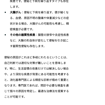
疾患です。便秘と下痢を繰り返すタイプも存在
します。
大腸がん
：便秘と下痢を繰り返す、便が細くな
る、血便、原因不明の腹痛や体重減少などの症
状がある場合、大腸がんの可能性も考慮し、精
密検査が必要です。
その他の器質性疾患
：腸管の狭窄や炎症性疾患
など、大腸の形自体が変化して便秘を引き起こ
す器質性便秘も存在します。
便秘の原因がこれほど多岐にわたるということは、
自己判断では適切な対策が難しいことを意味しま
す。特に、生活習慣の改善だけでは解決しない場合
や、より深刻な疾患が背景にある可能性を考慮する
と、消化器専門医による精密な診断が極めて重要と
なります。専門医であれば、問診や必要な検査を通
じて個々の原因を特定し、最適な治療法を提案する
ことが可能です。