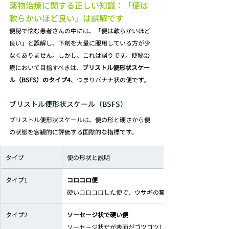
薬物治療に関する正しい知識：「便は
軟らかいほど良い」は誤解です
便秘で悩む患者さんの中には、「便は軟らかいほど
良い」と誤解し、下剤を大量に服用している方が少
なくありません。しかし、これは誤りです。便秘治
療において目指すべきは、
ブリストル便形状スケー
ル（BSFS）のタイプ4
、つまりバナナ状の便です。
ブリストル便形状スケール（BSFS）
ブリストル便形状スケールは、便の形と硬さから便
の状態を客観的に評価する国際的な指標です。
タイプ
便の形状と説明
タイプ1
コロコロ便
硬いコロコロした便で、ウサギの糞のよう
タイプ2
ソーセージ状で硬い便
ソーセージ状だが表面がゴツゴツしている