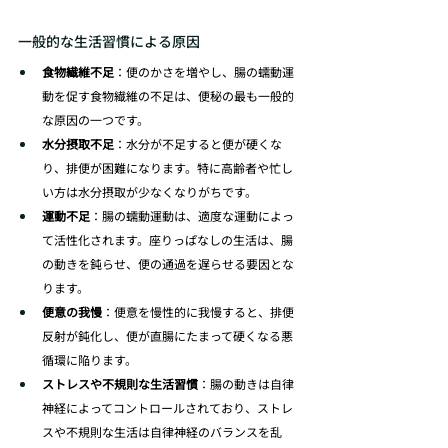
一般的な生活習慣による原因
食物繊維不足
：便のかさを増やし、腸の蠕動運
動を促す食物繊維の不足は、便秘の最も一般的
な原因の一つです。
水分摂取不足
：水分が不足すると便が硬くな
り、排便が困難になります。特に高齢者や忙し
い方は水分摂取が少なくなりがちです。
運動不足
：腸の蠕動運動は、適度な運動によっ
て活性化されます。座りっぱなしの生活は、腸
の動きを鈍らせ、便の通過を遅らせる要因とな
ります。
便意の我慢
：便意を慢性的に我慢すると、排便
反射が鈍化し、便が直腸にたまって硬くなる悪
循環に陥ります。
ストレスや不規則な生活習慣
：腸の動きは自律
神経によってコントロールされており、ストレ
スや不規則な生活は自律神経のバランスを乱