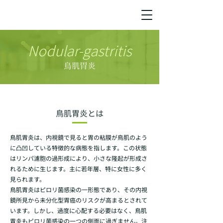
Nodular-gastritis
鳥肌胃炎
鳥肌胃炎とは
鳥肌胃炎は、内視鏡で見ると胃の粘膜が鳥肌のよう
に凸凹している特徴的な病態を指します。この状態
はリンパ濾胞の過形成により、小さな隆起が形成さ
れるために生じます。主に若年層、特に女性に多く
見られます。
鳥肌胃炎はピロリ菌感染の一形態であり、その内視
鏡所見から未分化型胃癌のリスクが高まるとされて
います。しかし、過度に心配する必要はなく、鳥肌
胃炎もピロリ菌感染の一つの側面に過ぎません。注