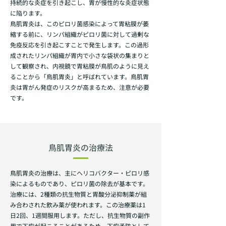
持続的な炎症を引き起こし、胃が慢性的な炎症状態
に陥ります。
鳥肌胃炎は、このピロリ菌感染によって胃粘膜が萎
縮する前に、リンパ組織がピロリ菌に対して過剰な
免疫反応を引き起こすことで発生します。この過形
成されたリンパ組織が胃内で小さな袋状の集まりと
して観察され、内視鏡で胃粘膜が鳥肌のように見え
ることから「鳥肌胃炎」と呼ばれています。鳥肌胃
炎は胃がん発症のリスクが高まるため、注意が必要
です。
鳥肌胃炎の治療法
鳥肌胃炎の治療は、主にヘリコバクター・ピロリ感
染によるものであり、ピロリ菌の除去が基本です。
治療には、2種類の抗生物質と胃酸分泌抑制薬が組
み合わされた飲み薬が使われます。この治療薬は1
日2回、1週間服用します。ただし、抗生物質の副作
用で下痢が起こることがあるため、下痢予防として