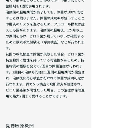
整腸剤も1週間併用されます。
治療薬の服用期間が終了しても、除菌が100％成功
するとは限りません。除菌の成功率が低下すること
や肝炎のリスクを避けるため、アルコール摂取は控
える必要があります。治療薬の服用後、1か月以上
の期間をあけ、ピロリ菌が残っていないか確認する
ために尿素呼気試験法（呼気検査）などが行われま
す。
初回の呼気検査で除菌が失敗した場合、ピロリ菌が
抗生物質に耐性を持っている可能性があるため、抗
生物質の種類を変えて2回目の除菌治療が行われま
す。2回目の治療も同様に1週間の服用期間が設定さ
れ、治療後に再び検査が行われて除菌の成功判定が
行われます。胃カメラ検査で鳥肌胃炎が確認され、
ピロリ菌感染が陽性だった場合、この治療は保険適
用で最大2回まで受けることができます。
提携医療機関