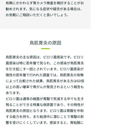
有無にかかわらず胃カメラ検査を検討することがお
勧めされます。気になる症状や疑念がある場合は、
お気軽にご相談いただくと良いでしょう。
鳥肌胃炎の原因
鳥肌胃炎の主な原因は、ピロリ菌感染です。ピロリ
菌感染は特に若年層で見られ、この感染が鳥肌胃炎
を引き起こす一因とされています。ピロリ菌感染が
陽性の若年層で行われた調査では、鳥肌胃炎の有無
によって比較された結果、鳥肌胃炎がある方は60倍
以上の高い確率で胃がんが発見されるという報告も
あります。
ピロリ菌は通常の細菌が胃酸で死滅する中でも生き
残ることができる特異な病原菌であり、その特性が
鳥肌胃炎の原因となります。ピロリ菌は胃酸を中和
する能力を持ち、また粘液中に潜むことで胃酸の影
響を受けにくくしています。感染すると、胃粘膜に