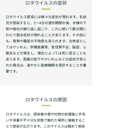
ロタウイルスの症状
ロタウイルス感染には様々な症状が現れます。乳幼
児が感染すると、2～4日の潜伏期間の後、水様の下
痢や嘔吐が繰り返し起こり、これに続いて数日間に
わたり脱水症状が現れることがあります。その他に
も、発熱や腹部の不快感も見られます。合併症とし
てはけいれん、肝機能異常、急性腎不全、脳症、心
筋炎などが発生し、場合によっては死に至ることも
あります。意識の低下やけいれんなどの症状が見ら
れた場合は、速やかに医療機関を受診することが重
要です。
ロタウイルスの原因
ロタウイルスは、感染者の便や吐物の処理後に手洗
いや消毒が不十分な状態で触れた場所に接触するこ
とで感染が広がります。このウイルスは極めて感染