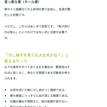
真っ黒な便（タール便）
胃や十二指腸などの上部消化管で出血し、血液が酸
化した状態です。 
※ただし、これらはあくまで目安です。「色が赤け
れば安心」というわけではない点に注意が必要で
す。
「少し様子を見ても大丈夫かな？」と
思えるケース
以下の条件がすべて当てはまる場合は、緊急性はそ
れほど高くなく、痔などが原因である可能性が考え
られます。 
お尻を拭いた紙に少し血がつく程度である。 
便の表面にうっすらと血が混じる程度である。 
お腹の痛みや発熱など、他の体調不良がない。 
数日以内に血が出なくなった。 