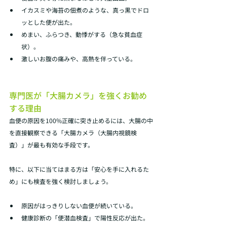
イカスミや海苔の佃煮のような、真っ黒でドロ
ッとした便が出た。 
めまい、ふらつき、動悸がする（急な貧血症
状）。 
激しいお腹の痛みや、高熱を伴っている。
専門医が「大腸カメラ」を強くお勧め
する理由
血便の原因を100%正確に突き止めるには、大腸の中
を直接観察できる「大腸カメラ（大腸内視鏡検
査）」が最も有効な手段です。 
特に、以下に当てはまる方は「安心を手に入れるた
め」にも検査を強く検討しましょう。 
原因がはっきりしない血便が続いている。 
健康診断の「便潜血検査」で陽性反応が出た。 