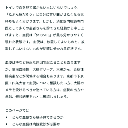
トイレで血を見て驚かない人はいないでしょう。
「たぶん痔だろう」と自分に言い聞かせたくなる気
持ちもよく分かります。しかし、消化器内視鏡専門
医として多くの患者さんを診てきた経験から申し上
げますと、血便は「体のSOS」が最も分かりやすく
現れた状態です。 血便は、放置してよいものと、放
置してはいけないものが明確に分かれる症状です。
血便は痔など身近な原因で起こることもあります
が、便潜血陽性、大腸ポリープ、大腸がん、炎症性
腸疾患などが関係する場合もあります。京都市下京
区・四条大宮で血便について相談したい方、大腸カ
メラを受けるべきか迷っている方は、症状の出方や
年齢、健診結果をもとに確認しましょう。
このページでは
どんな血便なら様子見できるのか
どんな血便は病院受診が必要か