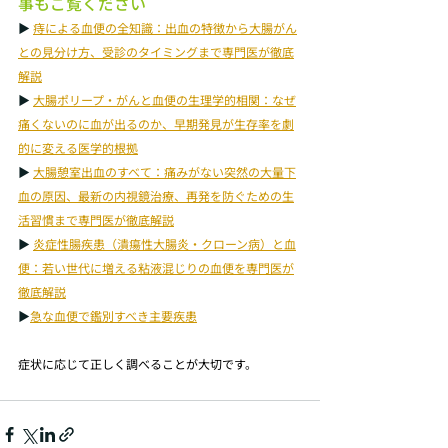
事もご覧ください
▶ 
痔による血便の全知識：出血の特徴から大腸がん
との見分け方、受診のタイミングまで専門医が徹底
解説
▶ 
大腸ポリープ・がんと血便の生理学的相関：なぜ
痛くないのに血が出るのか、早期発見が生存率を劇
的に変える医学的根拠
▶ 
大腸憩室出血のすべて：痛みがない突然の大量下
血の原因、最新の内視鏡治療、再発を防ぐための生
活習慣まで専門医が徹底解説
▶ 
炎症性腸疾患（潰瘍性大腸炎・クローン病）と血
便：若い世代に増える粘液混じりの血便を専門医が
徹底解説
▶
急な血便で鑑別すべき主要疾患
症状に応じて正しく調べることが大切です。