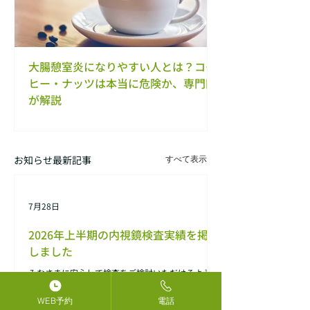
大腸憩室炎になりやすい人とは？コー
【内視鏡専門医が
ヒー・ナッツは本当に危険か、専門医
は放置していい？
が解説
くない治療法
お知らせ最新記事
すべて表示
7月28日
2026年上半期の内視鏡検査実績を掲載
しました
みなさまに安心して検査をご検討いただけるよう、
当院で実施した胃カメラ・大腸カメラ検査の実績を
ご紹介しております。ぜひご覧ください。
WEB予約
電話