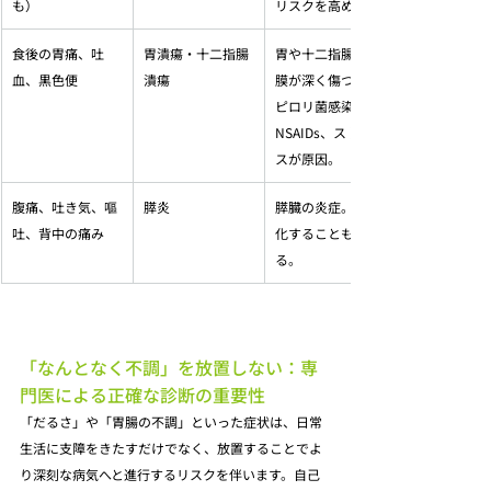
も）
リスクを高める。
食後の胃痛、吐
胃潰瘍・十二指腸
胃や十二指腸の粘
血、黒色便
潰瘍
膜が深く傷つく。
ピロリ菌感染、
NSAIDs、ストレ
スが原因。
腹痛、吐き気、嘔
膵炎
膵臓の炎症。重症
吐、背中の痛み
化することもあ
る。
「なんとなく不調」を放置しない：専
門医による正確な診断の重要性
「だるさ」や「胃腸の不調」といった症状は、日常
生活に支障をきたすだけでなく、放置することでよ
り深刻な病気へと進行するリスクを伴います。自己