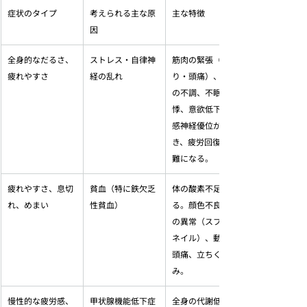
症状のタイプ
考えられる主な原
主な特徴
因
全身的なだるさ、
ストレス・自律神
筋肉の緊張（肩こ
疲れやすさ
経の乱れ
り・頭痛）、胃腸
の不調、不眠、動
悸、意欲低下。交
感神経優位が続
き、疲労回復が困
難になる。
疲れやすさ、息切
貧血（特に鉄欠乏
体の酸素不足によ
れ、めまい
性貧血）
る。顔色不良、爪
の異常（スプーン
ネイル）、動悸、
頭痛、立ちくら
み。
慢性的な疲労感、
甲状腺機能低下症
全身の代謝低下。