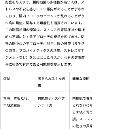
影響を与えます。腸内細菌の多様性が高い人は、ス
トレスや不安を感じにくい傾向があることが示され
ており、腸内フローラのバランスが乱れることがう
つ病の発症に関与する可能性も指摘されています。
この脳腸相関の理解は、ストレス性胃腸症状や精神
的な不調に対するアプローチの視点を広げます。従
来の脳中心のアプローチに加え、腸の健康（食生活
の改善、プロバイオティクスの活用、ストレスマネ
ジメントなど）を起点とした介入が、心身の健康改
善に極めて有効である可能性を提示します。
症状
考えられる主な疾
簡単な説明
患
胃痛、胃もたれ、
機能性ディスペプ
内視鏡で異常が見
早期満腹感
シア (FD)
られないにも関わ
らず続く胃の不
調。ストレス、胃
の動きの異常など