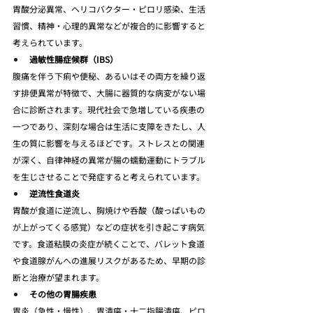
胃酸分泌異常、ヘリコバクター・ピロリ感染、生活
習慣、精神・心理的異常などが複合的に影響すると
考えられています。
過敏性腸症候群（IBS）
腹痛を伴う下痢や便秘、あるいはその両方を繰り返
す排便異常が特徴で、大腸に器質的な病変がない場
合に診断されます。現代社会で急増している疾患の
一つであり、深刻な場合は生活に支障をきたし、人
生の質に影響を与えるほどです。ストレスとの関連
が深く、自律神経の異常が腸の蠕動運動にトラブル
を生じさせることで発症すると考えられています。
逆流性食道炎
胃酸が食道に逆流し、胸焼けや呑酸（酸っぱいもの
が上がってくる感覚）などの症状を引き起こす病気
です。食道粘膜の炎症が続くことで、バレット食道
や食道腺がんへの進展リスクがあるため、早期の診
断と治療が望まれます。
その他の胃腸疾患
胃炎（急性・慢性）、胃潰瘍・十二指腸潰瘍、ピロ