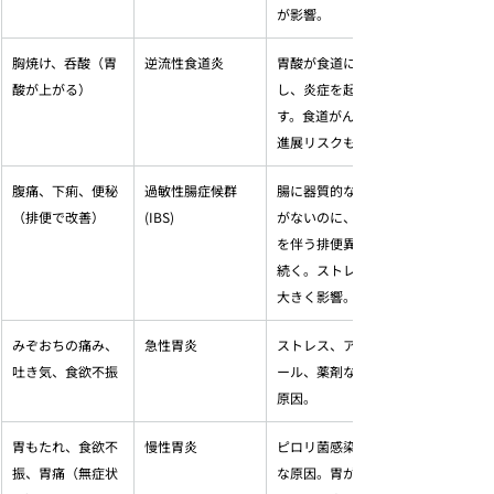
が影響。
胸焼け、呑酸（胃
逆流性食道炎
胃酸が食道に逆流
酸が上がる）
し、炎症を起こ
す。食道がんへの
進展リスクも。
腹痛、下痢、便秘
過敏性腸症候群 
腸に器質的な異常
（排便で改善）
(IBS)
がないのに、腹痛
を伴う排便異常が
続く。ストレスが
大きく影響。
みぞおちの痛み、
急性胃炎
ストレス、アルコ
吐き気、食欲不振
ール、薬剤などが
原因。
胃もたれ、食欲不
慢性胃炎
ピロリ菌感染が主
振、胃痛（無症状
な原因。胃がんの