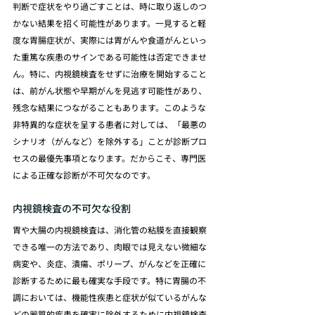
判断で症状をやり過ごすことは、時に取り返しのつ
かない結果を招く可能性があります。一見すると軽
度な胃腸症状が、実際には胃がんや食道がんといっ
た重篤な疾患のサインである可能性は否定できませ
ん。特に、内視鏡検査をせずに治療を開始すること
は、前がん状態や早期がんを見逃す可能性があり、
残念な結果につながることもあります。このような
非特異的な症状を呈する患者に対しては、「最悪の
シナリオ（がんなど）を除外する」ことが診断プロ
セスの最優先事項となります。だからこそ、専門医
による正確な診断が不可欠なのです。
内視鏡検査の不可欠な役割
胃や大腸の内視鏡検査は、消化管の粘膜を直接観察
できる唯一の方法であり、肉眼では見えない微細な
病変や、炎症、潰瘍、ポリープ、がんなどを正確に
診断するために最も確実な手段です。特に胃腸の不
調においては、機能性疾患と症状が似ているがんな
どの器質的疾患を確実に除外するために内視鏡検査