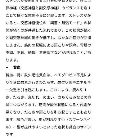
ストレスが長期化すると心身の不調を招き、特に自
律神経（交感神経と副交感神経）のバランスを崩す
ことで様々な体調不良に発展します。ストレスがか
かると、交感神経優位の「興奮・緊張モード」の状
態が続くのが共通した流れであり、この状態が続く
と副交感神経の働きが低下し、なかなか疲労が回復
しません。筋肉の緊張による肩こりや頭痛、胃腸の
不調、不眠、動悸、意欲低下などが現れることがあ
ります。
貧血
貧血、特に鉄欠乏性貧血は、ヘモグロビン不足によ
り全身に酸素が行きわたらず、酸欠状態やエネルギ
ー欠乏を引き起こします。これにより、疲れやす
さ、だるさ、息切れ、めまい、立ちくらみなどの症
状につながります。筋肉が酸欠状態になると代謝が
悪くなり、だるさや肩こりを引き起こすこともあり
ます。顔色が悪い、爪が割れやすい（スプーンネイ
ル）、髪が抜けやすいといった症状も貧血のサイン
です。