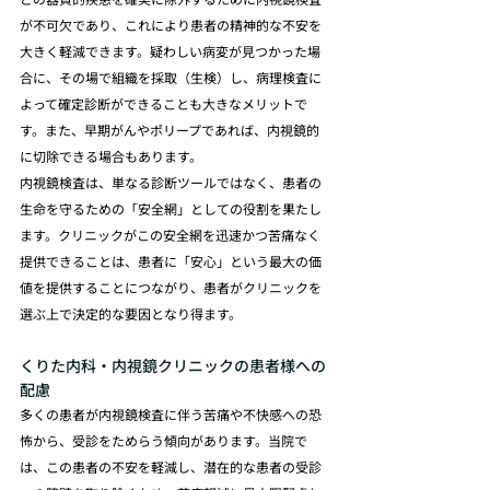
が不可欠であり、これにより患者の精神的な不安を
大きく軽減できます。疑わしい病変が見つかった場
合に、その場で組織を採取（生検）し、病理検査に
よって確定診断ができることも大きなメリットで
す。また、早期がんやポリープであれば、内視鏡的
に切除できる場合もあります。
内視鏡検査は、単なる診断ツールではなく、患者の
生命を守るための「安全網」としての役割を果たし
ます。クリニックがこの安全網を迅速かつ苦痛なく
提供できることは、患者に「安心」という最大の価
値を提供することにつながり、患者がクリニックを
選ぶ上で決定的な要因となり得ます。
くりた内科・内視鏡クリニックの患者様への
配慮
多くの患者が内視鏡検査に伴う苦痛や不快感への恐
怖から、受診をためらう傾向があります。当院で
は、この患者の不安を軽減し、潜在的な患者の受診