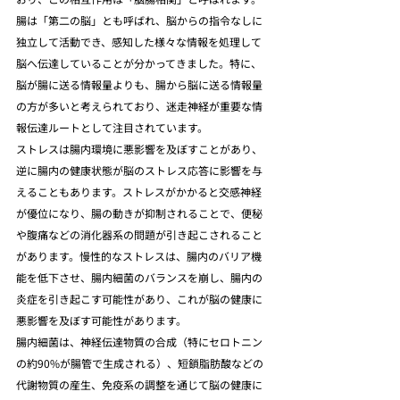
腸は「第二の脳」とも呼ばれ、脳からの指令なしに
独立して活動でき、感知した様々な情報を処理して
脳へ伝達していることが分かってきました。特に、
脳が腸に送る情報量よりも、腸から脳に送る情報量
の方が多いと考えられており、迷走神経が重要な情
報伝達ルートとして注目されています。
ストレスは腸内環境に悪影響を及ぼすことがあり、
逆に腸内の健康状態が脳のストレス応答に影響を与
えることもあります。ストレスがかかると交感神経
が優位になり、腸の動きが抑制されることで、便秘
や腹痛などの消化器系の問題が引き起こされること
があります。慢性的なストレスは、腸内のバリア機
能を低下させ、腸内細菌のバランスを崩し、腸内の
炎症を引き起こす可能性があり、これが脳の健康に
悪影響を及ぼす可能性があります。
腸内細菌は、神経伝達物質の合成（特にセロトニン
の約90%が腸管で生成される）、短鎖脂肪酸などの
代謝物質の産生、免疫系の調整を通じて脳の健康に