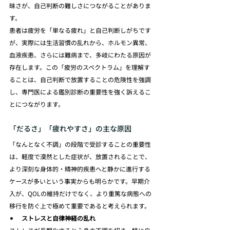
昧さが、自己判断の難しさにつながることがありま
す。
患者は疲労を「単なる疲れ」と自己判断しがちです
が、実際には生活習慣の乱れから、ホルモン異常、
血液疾患、さらには難病まで、多岐にわたる原因が
存在します。この「疲労のスペクトラム」を理解す
ることは、自己判断で放置することの危険性を強調
し、専門医による鑑別診断の重要性を強く訴えるこ
とにつながります。
「だるさ」「疲れやすさ」の主な原因
「なんとなく不調」の段階で受診することの重要性
は、軽度で漠然とした症状が、放置されることで、
より深刻な身体的・精神的疾患へと静かに進行する
ケースが多いという事実からも明らかです。早期介
入が、QOLの維持だけでなく、より重篤な病態への
移行を防ぐ上で極めて重要であると考えられます。
ストレスと自律神経の乱れ