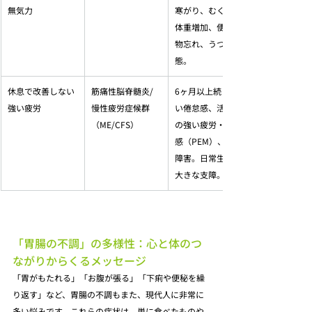
無気力
寒がり、むくみ、
体重増加、便秘、
物忘れ、うつ状
態。
休息で改善しない
筋痛性脳脊髄炎/
6ヶ月以上続く強
強い疲労
慢性疲労症候群
い倦怠感、活動後
（ME/CFS）
の強い疲労・倦怠
感（PEM）、睡眠
障害。日常生活に
大きな支障。
「胃腸の不調」の多様性：心と体のつ
ながりからくるメッセージ
「胃がもたれる」「お腹が張る」「下痢や便秘を繰
り返す」など、胃腸の不調もまた、現代人に非常に
多い悩みです。これらの症状は、単に食べたものや