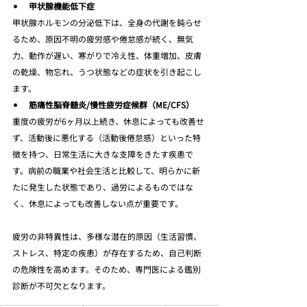
甲状腺機能低下症
甲状腺ホルモンの分泌低下は、全身の代謝を鈍らせ
るため、原因不明の疲労感や倦怠感が続く、無気
力、動作が遅い、寒がりで冷え性、体重増加、皮膚
の乾燥、物忘れ、うつ状態などの症状を引き起こし
ます。
筋痛性脳脊髄炎/慢性疲労症候群（ME/CFS）
重度の疲労が6ヶ月以上続き、休息によっても改善せ
ず、活動後に悪化する（活動後倦怠感）といった特
徴を持つ、日常生活に大きな支障をきたす疾患で
す。病前の職業や社会生活と比較して、明らかに新
たに発生した状態であり、過労によるものではな
く、休息によっても改善しない点が重要です。
疲労の非特異性は、多様な潜在的原因（生活習慣、
ストレス、特定の疾患）が存在するため、自己判断
の危険性を高めます。そのため、専門医による鑑別
診断が不可欠となります。