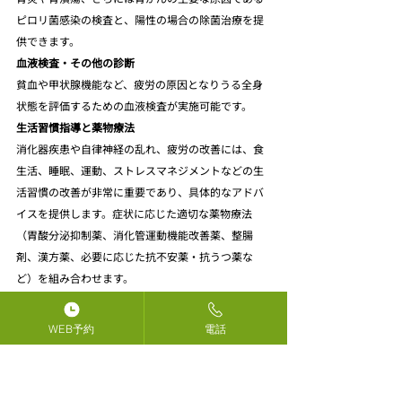
ピロリ菌感染の検査と、陽性の場合の除菌治療を提
供できます。
血液検査・その他の診断
貧血や甲状腺機能など、疲労の原因となりうる全身
状態を評価するための血液検査が実施可能です。
生活習慣指導と薬物療法
消化器疾患や自律神経の乱れ、疲労の改善には、食
生活、睡眠、運動、ストレスマネジメントなどの生
活習慣の改善が非常に重要であり、具体的なアドバ
イスを提供します。症状に応じた適切な薬物療法
（胃酸分泌抑制薬、消化管運動機能改善薬、整腸
剤、漢方薬、必要に応じた抗不安薬・抗うつ薬な
ど）を組み合わせます。
心身両面からのサポート
心と体のつながりを重視し、必要に応じて心理的な
WEB予約
電話
サポートや、専門の心療内科・精神科との連携も視
野に入れた総合的なケアを提供します。
多くの現代の不調や疾患は、一度治療すれば終わり