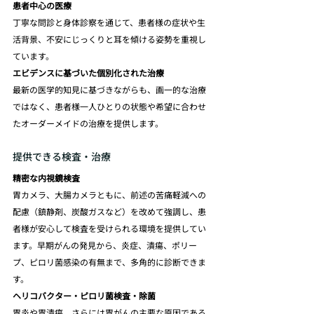
患者中心の医療
丁寧な問診と身体診察を通じて、患者様の症状や生
活背景、不安にじっくりと耳を傾ける姿勢を重視し
ています。
エビデンスに基づいた個別化された治療
最新の医学的知見に基づきながらも、画一的な治療
ではなく、患者様一人ひとりの状態や希望に合わせ
たオーダーメイドの治療を提供します。
提供できる検査・治療
精密な内視鏡検査
胃カメラ、大腸カメラともに、前述の苦痛軽減への
配慮（鎮静剤、炭酸ガスなど）を改めて強調し、患
者様が安心して検査を受けられる環境を提供してい
ます。早期がんの発見から、炎症、潰瘍、ポリー
プ、ピロリ菌感染の有無まで、多角的に診断できま
す。
ヘリコバクター・ピロリ菌検査・除菌
胃炎や胃潰瘍、さらには胃がんの主要な原因である