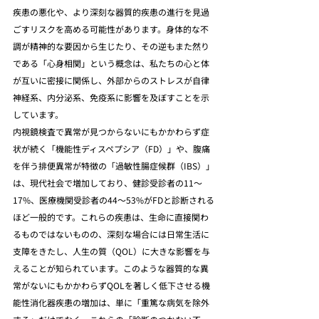
疾患の悪化や、より深刻な器質的疾患の進行を見過
ごすリスクを高める可能性があります。身体的な不
調が精神的な要因から生じたり、その逆もまた然り
である「心身相関」という概念は、私たちの心と体
が互いに密接に関係し、外部からのストレスが自律
神経系、内分泌系、免疫系に影響を及ぼすことを示
しています。
内視鏡検査で異常が見つからないにもかかわらず症
状が続く「機能性ディスペプシア（FD）」や、腹痛
を伴う排便異常が特徴の「過敏性腸症候群（IBS）」
は、現代社会で増加しており、健診受診者の11～
17%、医療機関受診者の44～53%がFDと診断される
ほど一般的です。これらの疾患は、生命に直接関わ
るものではないものの、深刻な場合には日常生活に
支障をきたし、人生の質（QOL）に大きな影響を与
えることが知られています。このような器質的な異
常がないにもかかわらずQOLを著しく低下させる機
能性消化器疾患の増加は、単に「重篤な病気を除外