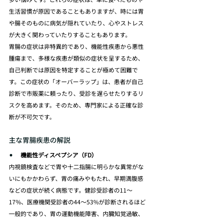
生活習慣が原因であることもありますが、時には胃
や腸そのものに病気が隠れていたり、心やストレス
が大きく関わっていたりすることもあります。
胃腸の症状は非特異的であり、機能性疾患から悪性
腫瘍まで、多様な疾患が類似の症状を呈するため、
自己判断では原因を特定することが極めて困難で
す。この症状の「オーバーラップ」は、患者が自己
診断で市販薬に頼ったり、受診を遅らせたりするリ
スクを高めます。そのため、専門家による正確な診
断が不可欠です。
主な胃腸疾患の解説
機能性ディスペプシア（FD）
内視鏡検査などで胃や十二指腸に明らかな異常がな
いにもかかわらず、胃の痛みやもたれ、早期満腹感
などの症状が続く病態です。健診受診者の11～
17%、医療機関受診者の44～53%が診断されるほど
一般的であり、胃の運動機能障害、内臓知覚過敏、