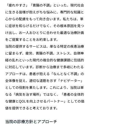
「疲れやすさ」「胃腸の不調」といった、現代社会
に生きる皆様が抱えがちな悩みに、専門的な知識と
心からの配慮をもって向き合います。私たちは、単
に症状を和らげるだけでなく、その根本原因を見つ
け出し、お一人おひとりに合わせた最適な治療計画
をご提案することをお約束します。
当院の提供するサービスは、単なる特定の疾患治療
に留まらず、疲労、胃腸の不調、ストレス、自律神
経の乱れといった現代の複合的な健康課題に包括的
に対応しています。診断から治療まで多岐にわたる
アプローチは、患者が抱える「なんとなく不調」の
全体像を捉え、適切な道筋を示す「ナビゲーター」
としての役割を果たします。これにより、当院は単
なる「病気を治す場所」ではなく、「患者の全体的
な健康とQOLを向上させるパートナー」としての価
値を提供できると考えております。
当院の診療方針とアプローチ