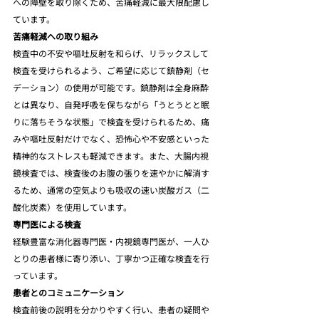
への障壁を取り除くため、苦痛軽減に最大限配慮し
ています。
苦痛軽減への取り組み
検査中の不安や嘔吐反射を和らげ、リラックスして
検査を受けられるよう、ご希望に応じて鎮静剤（セ
デーション）の使用が可能です。鎮静剤は全身麻酔
とは異なり、自発呼吸を保ちながら「うとうとと眠
りに落ちそうな状態」で検査を受けられるため、痛
みや嘔吐反射だけでなく、恐怖心や不安感といった
精神的なストレスも軽減できます。また、大腸内視
鏡検査では、検査後のお腹の張りを速やかに解消す
るため、通常の空気よりも吸収の速い炭酸ガス（二
酸化炭素）を使用しています。
専門医による検査
経験豊富な消化器専門医・内視鏡専門医が、一人ひ
とりの患者様に寄り添い、丁寧かつ正確な検査を行
っています。
患者とのコミュニケーション
検査前後の説明を分かりやすく行い、患者の疑問や