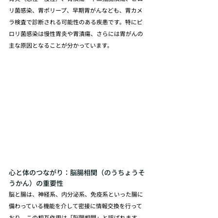
リ菌感染、胃ポリープ、早期胃がんなども、胃カメ
ラ検査で診断される可能性のある疾患です。特にピ
ロリ菌感染は慢性胃炎や胃潰瘍、さらには胃がんの
主な原因となることが分かっています。
心と体のつながり：脳腸相関（のうちょうそ
うかん）の重要性
脳と腸は、神経系、内分泌系、免疫系といった腸に
備わっている機能を介して密接に情報交換を行って
おり、この相互作用は「脳腸相関」と呼ばれます。