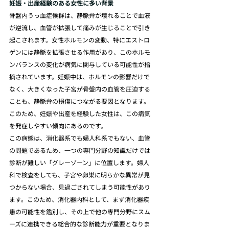
妊娠・出産経験のある女性に多い背景
骨盤内うっ血症候群は、静脈弁が壊れることで血液
が逆流し、血管が拡張して痛みが生じることで引き
起こされます。女性ホルモンの変動、特にエストロ
ゲンには静脈を拡張させる作用があり、このホルモ
ンバランスの変化が病気に関与している可能性が指
摘されています。妊娠中は、ホルモンの影響だけで
なく、大きくなった子宮が骨盤内の血管を圧迫する
ことも、静脈弁の損傷につながる要因となります。
このため、妊娠や出産を経験した女性は、この病気
を発症しやすい傾向にあるのです。
この病態は、消化器系でも婦人科系でもない、血管
の問題であるため、一つの専門分野の知識だけでは
診断が難しい「グレーゾーン」に位置します。婦人
科で検査をしても、子宮や卵巣に明らかな異常が見
つからない場合、見過ごされてしまう可能性があり
ます。このため、消化器内科として、まず消化器疾
患の可能性を鑑別し、その上で他の専門分野にスム
ーズに連携できる総合的な診断能力が重要となりま