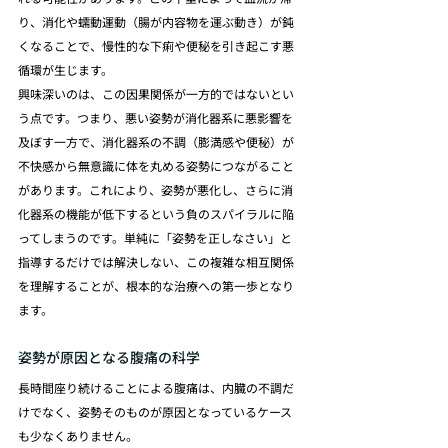
り、消化や蠕動運動（腸が内容物を運ぶ動き）が鈍
くなることで、慢性的な下痢や便秘を引き起こす悪
循環が生じます。
興味深いのは、この因果関係が一方的ではないとい
う点です。つまり、悪い姿勢が消化器系に悪影響を
及ぼす一方で、消化器系の不調（膨満感や便秘）が
不快感から無意識に体を丸める姿勢につながること
があります。これにより、姿勢が悪化し、さらに消
化器系の機能が低下するという負のスパイラルに陥
ってしまうのです。単純に「姿勢を正しなさい」と
指導するだけでは解決しない、この複雑な相互関係
を理解することが、根本的な治療への第一歩となり
ます。
姿勢が原因となる腹痛の科学
長時間座り続けることによる腹痛は、内臓の不調だ
けでなく、姿勢そのものが原因となっているケース
も少なくありません。