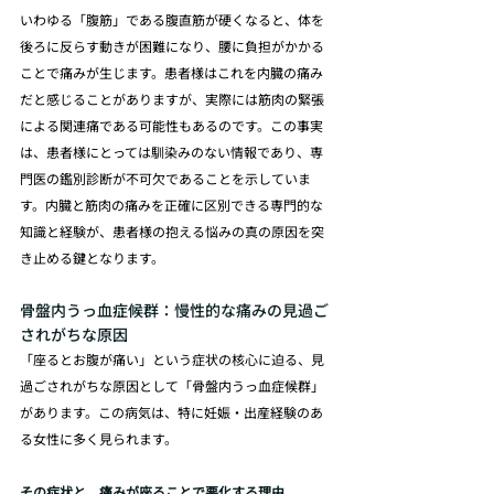
いわゆる「腹筋」である腹直筋が硬くなると、体を
後ろに反らす動きが困難になり、腰に負担がかかる
ことで痛みが生じます。患者様はこれを内臓の痛み
だと感じることがありますが、実際には筋肉の緊張
による関連痛である可能性もあるのです。この事実
は、患者様にとっては馴染みのない情報であり、専
門医の鑑別診断が不可欠であることを示していま
す。内臓と筋肉の痛みを正確に区別できる専門的な
知識と経験が、患者様の抱える悩みの真の原因を突
き止める鍵となります。
骨盤内うっ血症候群：慢性的な痛みの見過ご
されがちな原因
「座るとお腹が痛い」という症状の核心に迫る、見
過ごされがちな原因として「骨盤内うっ血症候群」
があります。この病気は、特に妊娠・出産経験のあ
る女性に多く見られます。
その症状と、痛みが座ることで悪化する理由