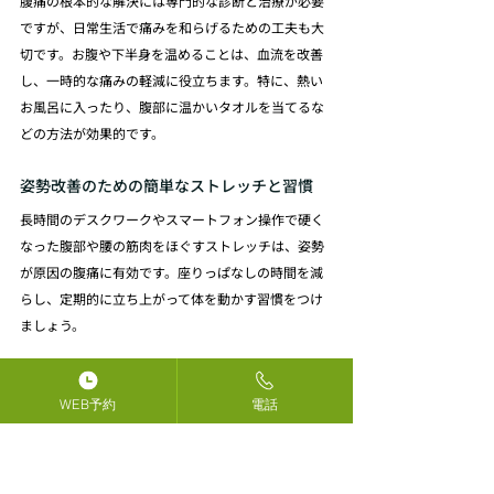
腹痛の根本的な解決には専門的な診断と治療が必要
ですが、日常生活で痛みを和らげるための工夫も大
切です。お腹や下半身を温めることは、血流を改善
し、一時的な痛みの軽減に役立ちます。特に、熱い
お風呂に入ったり、腹部に温かいタオルを当てるな
どの方法が効果的です。
姿勢改善のための簡単なストレッチと習慣
長時間のデスクワークやスマートフォン操作で硬く
なった腹部や腰の筋肉をほぐすストレッチは、姿勢
が原因の腹痛に有効です。座りっぱなしの時間を減
らし、定期的に立ち上がって体を動かす習慣をつけ
ましょう。
腸の健康を育む食事と生活習慣
WEB予約
電話
消化器系の健康を保つためには、バランスの取れた
食生活が重要です。十分な水分補給と食物繊維の摂
取は、腸の働きを助け、便通を整えます。また、十
分な睡眠は、筋肉の疲労回復や自律神経のバランス