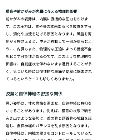
猫背や前かがみが内臓に与える物理的影響
前かがみの姿勢は、内臓に直接的な圧力をかけま
す。この圧力は、胃や腸の本来あるべき位置をずら
し、消化や血流を妨げる原因となります。風船を両
側から押さえると、中身が移動して一部が膨らむよ
うに、内臓もまた、物理的な圧迫によって機能不全
を起こす可能性があるのです。このような物理的な
影響は、自覚症状を伴わないまま進行することが多
く、気づいた時には慢性的な腹痛や便秘に悩まされ
ているというケースも珍しくありません。
姿勢と自律神経の密接な関係
悪い姿勢は、体の骨格を歪ませ、自律神経に負担を
かけることがあります。例えば、猫背の状態で顎を
突き出すような姿勢は、首の骨と頭蓋骨の境目を圧
迫し、自律神経のバランスを乱す原因となります。
自律神経は、内臓の働きをコントロールしているた