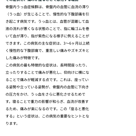
骨盤内うっ血症候群は、骨盤内の血管に血流の滞り
（うっ血）が生じることで、慢性的な下腹部痛を引
き起こす病気です。うっ血とは、血管が混雑して血
液の流れが悪くなる状態のことで、指に輪ゴムを巻
いて血が滞り、指が紫色になる様子に例えることが
できます。この病気の主な症状は、3〜6ヶ月以上続
く慢性的な下腹部痛で、重苦しい痛みやズキズキと
した痛みが特徴です。
この病気の最も特徴的な症状は、長時間座ったり、
立ったりすることで痛みが悪化し、仰向けに横にな
ることで痛みが軽減する点です。これは、座ってい
る姿勢や立っている姿勢が、骨盤内の血管に下向き
の圧力をかけ、うっ血をさらに悪化させるためで
す。寝ることで重力の影響が和らぎ、血流が改善す
るため、痛みが楽になるのです。この「座ると悪化
する」という症状は、この病気の重要なヒントとな
ります。