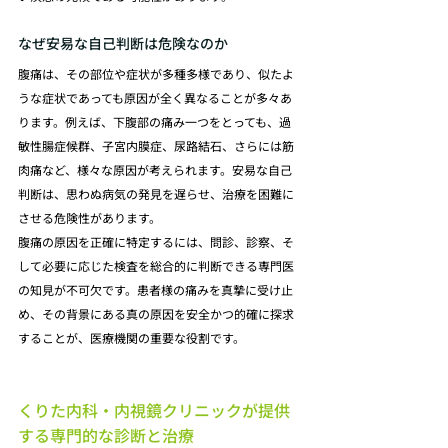
なぜ安易な自己判断は危険なのか
腹痛は、その部位や症状が多種多様であり、似たよ
うな症状であっても原因が全く異なることが多々あ
ります。例えば、下腹部の痛み一つをとっても、過
敏性腸症候群、子宮内膜症、尿路結石、さらには筋
肉痛など、様々な原因が考えられます。安易な自己
判断は、思わぬ病気の発見を遅らせ、治療を困難に
させる危険性があります。
腹痛の原因を正確に特定するには、問診、診察、そ
して必要に応じた検査を総合的に判断できる専門医
の知見が不可欠です。患者様の痛みを真摯に受け止
め、その背景にある真の原因を安全かつ的確に探求
することが、医療機関の重要な役割です。
くりた内科・内視鏡クリニックが提供
する専門的な診断と治療