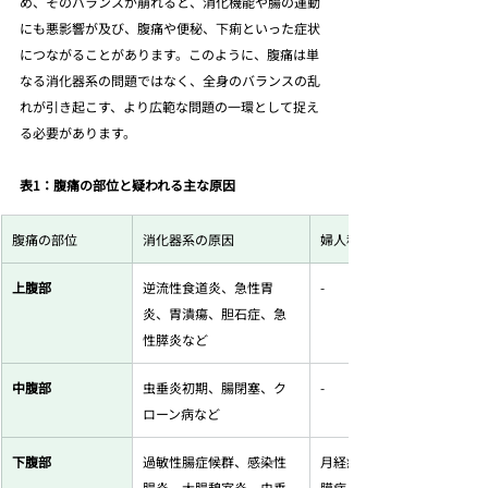
め、そのバランスが崩れると、消化機能や腸の運動
にも悪影響が及び、腹痛や便秘、下痢といった症状
につながることがあります。このように、腹痛は単
なる消化器系の問題ではなく、全身のバランスの乱
れが引き起こす、より広範な問題の一環として捉え
る必要があります。
表1：腹痛の部位と疑われる主な原因
腹痛の部位
消化器系の原因
婦人科系の原因
上腹部
逆流性食道炎、急性胃
-
炎、胃潰瘍、胆石症、急
性膵炎など
中腹部
虫垂炎初期、腸閉塞、ク
-
ローン病など
下腹部
過敏性腸症候群、感染性
月経痛、排卵痛、子宮内
腸炎、大腸憩室炎、虫垂
膜症、子宮筋腫、卵巣嚢