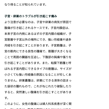
なり得ることが知られています。
子宮・卵巣のトラブルが引き起こす痛み
より注意が必要なのは、子宮や卵巣の病気が原因で
腹痛が引き起こされるケースです。子宮内膜症は、
本来子宮の内側にあるはずの子宮内膜の組織が、子
宮筋層や子宮以外の場所にでき、強い月経痛や過多
月経を引き起こすことがあります。子宮筋腫は、子
宮の筋肉にできる良性の腫瘍で、筋腫が大きくなる
ことで周囲の臓器を圧迫し、下腹部の鈍痛や張りを
引き起こすことがあります。また、粘膜下筋腫と呼
ばれる子宮内腔にできるタイプの筋腫は、サイズが
小さくても強い月経痛の原因となることが珍しくあ
りません。卵巣嚢腫は、卵巣にできる液体の詰まっ
た袋状の腫れもので、これがねじれたり破裂したり
すると、突然激しい腹痛を引き起こすことがありま
す。
このように、女性の腹痛には婦人科系疾患が深く関