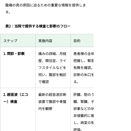
腹痛の真の原因に迫るための重要な情報を提供しま
す。
表2：当院で提供する検査と診断のフロー
ステップ
実施内容
目的
1. 問診・診察
痛みの詳細、月経
患者様の全体像を
歴、既往症、ライ
把握し、緊急性の
フスタイルなどを
有無を確認。鑑別
伺い、腹部を触診
診断の糸口を探
で確認 
る。
2. 超音波（エコ
最新の超音波診断
肝臓、胆のう、膵
ー）検査
装置で腹部や骨盤
臓、腎臓、子宮、
内を観察 
卵巣などの状態を
非侵襲的に確認
し、病変の有無を
評価。