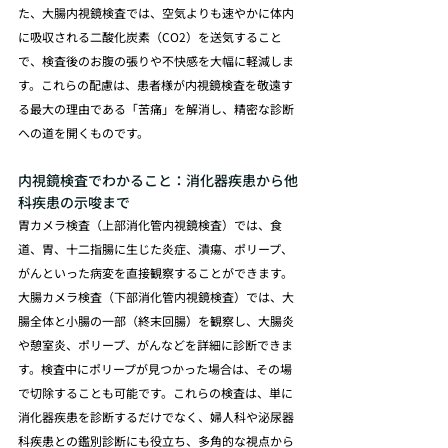
た、大腸内視鏡検査では、空気よりも速やかに体内
に吸収される二酸化炭素（CO2）を送気すること
で、検査後のお腹の張りや不快感を大幅に軽減しま
す。これらの配慮は、患者様が内視鏡検査を敬遠す
る最大の理由である「苦痛」を解消し、精密な診断
への道を開くものです。
内視鏡検査でわかること：消化器疾患から他
科疾患の示唆まで
胃カメラ検査（上部消化管内視鏡検査）では、食
道、胃、十二指腸に生じた炎症、潰瘍、ポリープ、
がんといった病変を直接観察することができます。
大腸カメラ検査（下部消化管内視鏡検査）では、大
腸全体と小腸の一部（終末回腸）を観察し、大腸炎
や憩室炎、ポリープ、がんなどを詳細に診断できま
す。検査中にポリープが見つかった場合は、その場
で切除することも可能です。これらの検査は、単に
消化器疾患を診断するだけでなく、婦人科や泌尿器
科疾患との鑑別診断にも役立ち、多角的な視点から