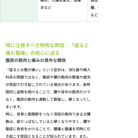
炎など 
腫、骨盤内うっ血症候群
など 
特に注意すべき特殊な原因：「座ると
痛む腹痛」の核心に迫る
腹部の筋肉と痛みの意外な関係
「座るとお腹が痛い」という症状は、消化器や婦人
科系の問題ではなく、腹部や腰の筋肉の緊張や疲労
が原因で引き起こされている場合があります。長時
間同じ姿勢を続けることで、腰や背中の筋肉だけで
なく、腹部の筋肉も連動して緊張し、硬くなってし
まいます。
特に、背骨と股関節をつなぐ深部の筋肉である大腰
筋は、座りっぱなしでいると硬くなりやすく、腰や
腹部に負担をかけることで、腰痛と腹痛を同時に引
き起こす原因となることが知られています。また、