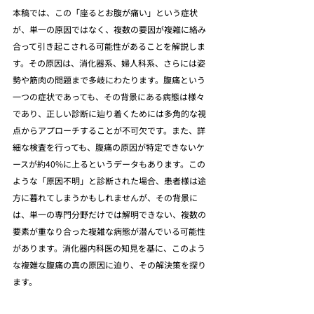
本稿では、この「座るとお腹が痛い」という症状
が、単一の原因ではなく、複数の要因が複雑に絡み
合って引き起こされる可能性があることを解説しま
す。その原因は、消化器系、婦人科系、さらには姿
勢や筋肉の問題まで多岐にわたります。腹痛という
一つの症状であっても、その背景にある病態は様々
であり、正しい診断に辿り着くためには多角的な視
点からアプローチすることが不可欠です。また、詳
細な検査を行っても、腹痛の原因が特定できないケ
ースが約40%に上るというデータもあります。この
ような「原因不明」と診断された場合、患者様は途
方に暮れてしまうかもしれませんが、その背景に
は、単一の専門分野だけでは解明できない、複数の
要素が重なり合った複雑な病態が潜んでいる可能性
があります。消化器内科医の知見を基に、このよう
な複雑な腹痛の真の原因に迫り、その解決策を探り
ます。