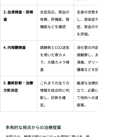
3. 血液検査・尿検
炎症反応、貧血の
全身の状態を把握
査
有無、肝機能、腎
し、感染症や炎
機能などを確認 
症、貧血の可能性
を評価。
4. 内視鏡検査
鎮静剤とCO2送気
消化管の内部を直
を用いた胃カメ
接観察し、炎症、
ラ、大腸カメラ検
潰瘍、ポリープ、
査 
腫瘍などを診断。
5. 最終診断・治療
これまでの全ての
最適な治療計画を
方針決定
情報を総合的に判
立て、必要に応じ
断し、診断を確
て他科への連携を
定。
提案。
多角的な視点からの治療提案
当院では、検査で明らかになった原因に基づき、最