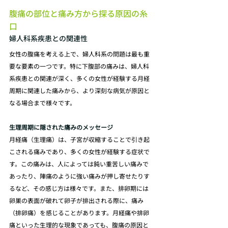
腹痛の部位と痛み方から探る原因の糸
口
婦人科系疾患との関連性
女性の腹痛を考える上で、婦人科系の問題は最も重
要な要素の一つです。特に下腹部の痛みは、婦人科
系疾患との関連が深く、多くの女性が経験する月経
周期に関連した痛みから、より深刻な病気が原因と
なる場合まで様々です。
生理周期に隠された痛みのメッセージ
月経痛（生理痛）は、子宮が収縮することで引き起
こされる痛みであり、多くの女性が経験する症状で
す。この痛みは、人によっては鈍い重苦しい痛みで
あったり、陣痛のように強い痛みが押し寄せたりす
るなど、その感じ方は様々です。また、排卵期には
卵巣の表面が破れて卵子が排出される際に、痛み
（排卵痛）を感じることがあります。月経痛や排卵
痛といった生理的な現象であっても、腹痛の原因と