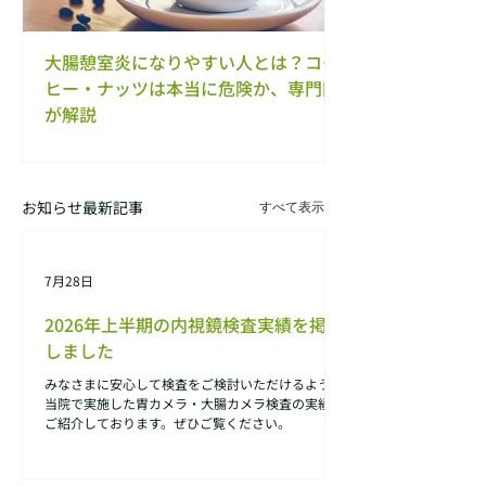
大腸憩室炎になりやすい人とは？コー
【内視鏡専門医が
ヒー・ナッツは本当に危険か、専門医
は放置していい？
が解説
くない治療法
お知らせ最新記事
すべて表示
7月28日
2026年上半期の内視鏡検査実績を掲載
しました
みなさまに安心して検査をご検討いただけるよう、
当院で実施した胃カメラ・大腸カメラ検査の実績を
ご紹介しております。ぜひご覧ください。