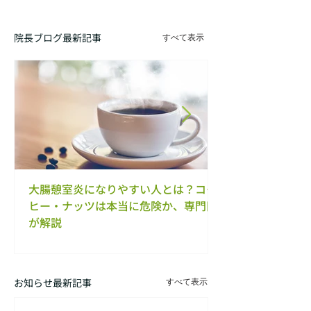
院長ブログ最新記事
すべて表示
大腸憩室炎になりやすい人とは？コー
【内視鏡専門医が
ヒー・ナッツは本当に危険か、専門医
は放置していい？
が解説
くない治療法
お知らせ最新記事
すべて表示