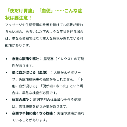
「夜だけ胃痛」「血便」……こんな症
状は要注意！
マッサージや生活習慣の改善を続けても症状が変わ
らない場合、あるいは以下のような症状を伴う場合
は、単なる便秘ではなく重大な病気が隠れている可
能性があります。
急激な腹痛や嘔吐：
 腸閉塞（イレウス）の可能
性があります。
便に血が混じる（血便）：
 大腸がんやポリー
プ、炎症性腸疾患の兆候かもしれません。「下
痢に血が混じる」「便が細くなった」という場
合は、早急な検査が必要です。
体重の減少：
 原因不明の体重減少を伴う便秘
は、悪性腫瘍を疑う必要があります。
夜間や早朝に強くなる腹痛：
 炎症や潰瘍が隠れ
ていることがあります。