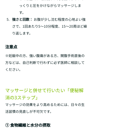
っくりと圧をかけながらマッサージしま
す。
強さと回数：
 お腹が少し沈む程度の心地よい強
さで、1回あたり5～10分程度、15～20周ほど繰
り返します。
注意点
※妊娠中の方、強い腹痛がある方、開腹手術直後の
方などは、自己判断で行わずに必ず医師に相談して
ください。
マッサージと併せて行いたい「便秘解
消の3ステップ」
マッサージの効果をより高めるためには、日々の生
活習慣の見直しが不可欠です。
① 食物繊維と水分の摂取