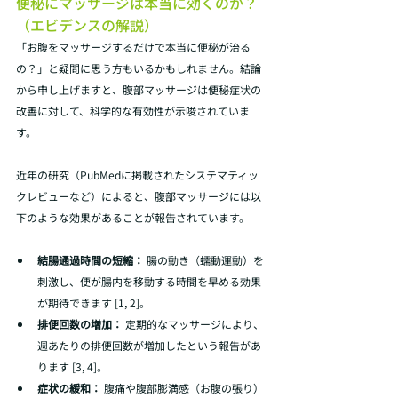
便秘にマッサージは本当に効くのか？
（エビデンスの解説）
「お腹をマッサージするだけで本当に便秘が治る
の？」と疑問に思う方もいるかもしれません。結論
から申し上げますと、腹部マッサージは便秘症状の
改善に対して、科学的な有効性が示唆されていま
す。
近年の研究（PubMedに掲載されたシステマティッ
クレビューなど）によると、腹部マッサージには以
下のような効果があることが報告されています。
結腸通過時間の短縮：
 腸の動き（蠕動運動）を
刺激し、便が腸内を移動する時間を早める効果
が期待できます [1, 2]。
排便回数の増加：
 定期的なマッサージにより、
週あたりの排便回数が増加したという報告があ
ります [3, 4]。
症状の緩和：
 腹痛や腹部膨満感（お腹の張り）