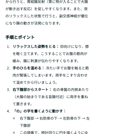
から行うと、胃結腸反射（胃に物が入ることで大腸
が動き出す反応）を促しやすくなります。また、夜
のリラックスした状態で行うと、副交感神経が優位
になり腸の動きが活発になります。
手順とポイント
リラックスした姿勢をとる：
 仰向けになり、膝
を軽く立てます。こうすることでお腹の筋肉が
緩み、腸に刺激が伝わりやすくなります。
手のひらを温める：
 冷たい手でお腹を触ると筋
肉が緊張してしまいます。両手をこすり合わせ
て温めてから行いましょう。
右下腹部からスタート：
 右の骨盤の内側あたり
（大腸の始まりである盲腸付近）に両手を重ね
て置きます。
「の」の字を書くように動かす：
右下腹部 → 右肋骨の下 → 左肋骨の下 → 左
下腹部
この順番で、時計回りに円を描くようにゆ