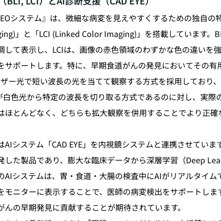
I, LCI）とAI診断支援（CAD EYE）
UXEOシステム』は、微細な病変を見えやすくするための独自の
 Imaging)」と「LCI (Linked Color Imaging)」を搭載してい
調して表示し、LCIは、画像の赤色領域のわずかな色の違いを
をサポートします。特に、早期食道がんの発見においてその有
レーザー光で短い波長の光を当てて観察する方式を採用しており
）が白色光から特定の波長を切り取る方式であるのに対し、実際
はほとんどなく、どちらも拡大観察を併用することでより正確
Iシステム「CAD EYE」を内視鏡システムと連携させています。
した製品であり、膨大な臨床データから深層学習（Deep Lear
のAIシステムは、胃・食道・大腸の検査中にAIがリアルタイム
をモニターに表示することで、医師の病変検出をサポートしま
がんの早期発見に貢献することが期待されています。