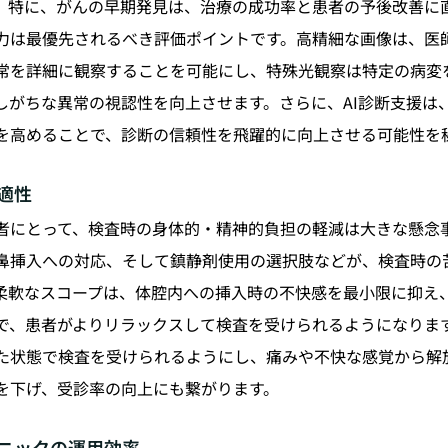
。特に、がんの早期発見は、治療の成功率と患者の予後改善に
力は最優先されるべき評価ポイントです。高精細な画像は、医
常を詳細に観察することを可能にし、特殊光観察は特定の病変
しがちな異常の視認性を向上させます。さらに、AI診断支援は
を高めることで、診断の信頼性を飛躍的に向上させる可能性を
適性
者にとって、検査時の身体的・精神的負担の軽減は大きな懸念
鼻挿入への対応、そして鎮静剤使用の選択肢などが、検査時の
柔軟なスコープは、体腔内への挿入時の不快感を最小限に抑え
で、患者がよりリラックスして検査を受けられるようになりま
た状態で検査を受けられるようにし、痛みや不快な感覚から解
を下げ、受診率の向上にも繋がります。
ニックの運用効率