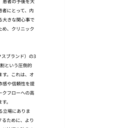
、患者の予後を大
患者にとって、内
る大きな関心事で
ため、クリニック
クスブランド）の3
7割という圧倒的
ます。これは、オ
作感や信頼性を提
ークフローへの高
ます。
る立場にありま
するために、より