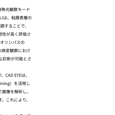
特殊光観察モード
ます。BLIは、粘膜表層の
強調することで、
用性が高く評価さ
、オリンパスの
の病変観察におけ
な診断が可能とさ
CAD EYEは、
ning）を活用し
で画像を解析し、
す。これにより、