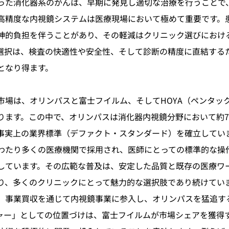
った消化器系のがんは、早期に発見し適切な治療を行うことで
高精度な内視鏡システムは医療現場において極めて重要です。
神的負担を伴うことがあり、その軽減はクリニック選びにおけ
選択は、検査の快適性や安全性、そして診断の精度に直結する
となり得ます。
市場は、オリンパスと富士フイルム、そしてHOYA（ペンタッ
ります。この中で、オリンパスは消化器内視鏡分野において約
事実上の業界標準（デファクト・スタンダード）を確立してい
わたり多くの医療機関で採用され、医師にとっての標準的な操
しています。その広範な普及は、安定した品質と既存の医療ワ
り、多くのクリニックにとって魅力的な選択肢であり続けてい
、事業買収を通じて内視鏡事業に参入し、オリンパスを猛追す
ャー」としての位置づけは、富士フイルムが市場シェアを獲得